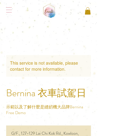
This service is not available, please
contact for more information.
Bernina 衣車試駕日
示範以及了解什麼是縫紉機大品牌Bernina
Free Demo
G/F., 127-129 Lai Chi Kok Rd., Kowloon,