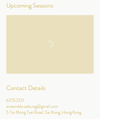
Upcoming Sessions
Contact Details
67252321
ensemble.saikung@gmail.com
5 Tai Mong Tsai Road, Sai Kung, Hong Kong