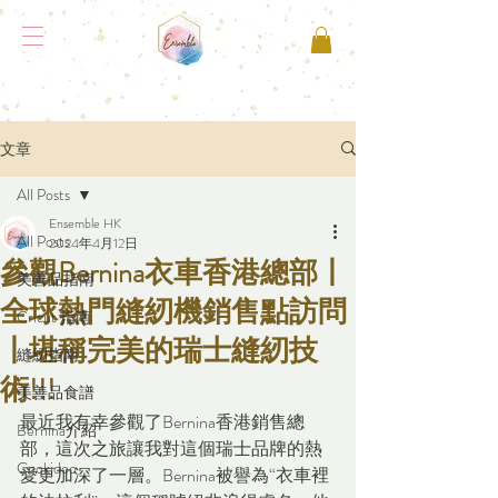
文章
All Posts
Ensemble HK
All Posts
2024年4月12日
參觀Bernina衣車香港總部丨
美善品指南
全球熱門縫紉機銷售點訪問
Cricut 指南
丨堪稱完美的瑞士縫紉技
縫紉指南
術!!!
美善品食譜
最近我有幸參觀了Bernina香港銷售總
Bernina介紹
部，這次之旅讓我對這個瑞士品牌的熱
Cookidoo
愛更加深了一層。Bernina被譽為“衣車裡