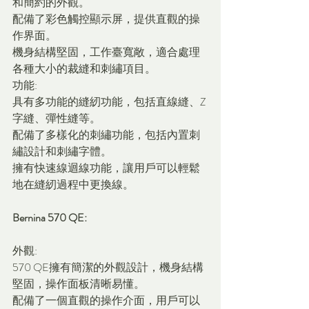
和簡約的外觀。
配備了彩色觸控顯示屏，提供直觀的操
作界面。
機身結構堅固，工作臺寬敞，適合處理
各種大小的裁縫和刺繡項目。
功能:
具有多功能的縫紉功能，包括直線縫、Z
字縫、彈性縫等。
配備了多樣化的刺繡功能，包括內置刺
繡設計和刺繡字體。
擁有快速線迴線功能，讓用戶可以輕鬆
地在縫紉過程中更換線。
Bernina 570 QE:
外觀:
570 QE擁有簡潔的外觀設計，機身結構
堅固，操作面板清晰易懂。
配備了一個直觀的操作介面，用戶可以