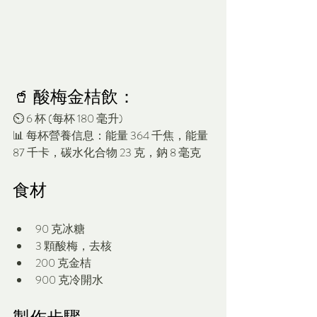
🥤 酸梅金桔飲：
⏲️ 6 杯 (每杯 180 毫升) 
📊 每杯營養信息：能量 364 千焦，能量 
87 千卡，碳水化合物 23 克，鈉 8 毫克
食材
90 克冰糖
3 顆酸梅，去核
200 克金桔
900 克冷開水