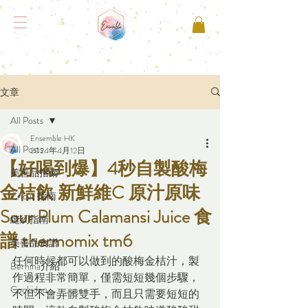
文章
All Posts
Ensemble HK
All Posts
2024年4月12日
【好喝到爆】4秒自製酸梅
美善品指南
金桔飲 新鮮維C 原汁原味
Cricut 指南
Sour Plum Calamansi Juice 食
縫紉指南
譜 thermomix tm6
美善品食譜
任何時候都可以做到的酸梅金桔汁，製
Bernina介紹
作過程非常簡單，僅需短短幾個步驟，
Cookidoo
不但不會弄髒雙手，而且只需要短短的