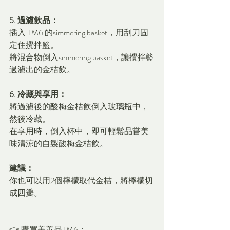
5. 過濾飲品：
插入 TM6 的simmering basket，用刮刀固
定住攪拌籃。
將混合物倒入simmering basket，讓攪拌籃
過濾出的金桔飲。
6. 冷藏與享用：
將過濾後的酸梅金桔飲倒入玻璃瓶中，
然後冷藏。
在享用時，倒入杯中，即可輕鬆品嘗美
味清涼的自製酸梅金桔飲。
建議：
你也可以用2個檸檬取代金桔，將檸檬切
成四瓣。
👉 購買美善品TM6：